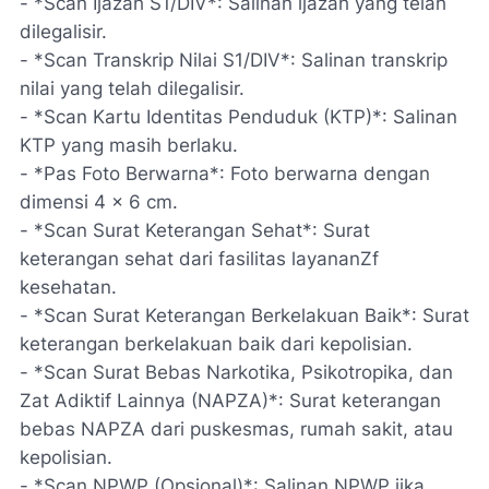
- *Scan Ijazah S1/DIV*: Salinan ijazah yang telah
dilegalisir.
- *Scan Transkrip Nilai S1/DIV*: Salinan transkrip
nilai yang telah dilegalisir.
- *Scan Kartu Identitas Penduduk (KTP)*: Salinan
KTP yang masih berlaku.
- *Pas Foto Berwarna*: Foto berwarna dengan
dimensi 4 x 6 cm.
- *Scan Surat Keterangan Sehat*: Surat
keterangan sehat dari fasilitas layananZf
kesehatan.
- *Scan Surat Keterangan Berkelakuan Baik*: Surat
keterangan berkelakuan baik dari kepolisian.
- *Scan Surat Bebas Narkotika, Psikotropika, dan
Zat Adiktif Lainnya (NAPZA)*: Surat keterangan
bebas NAPZA dari puskesmas, rumah sakit, atau
kepolisian.
- *Scan NPWP (Opsional)*: Salinan NPWP jika