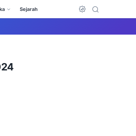
ka
Sejarah
Dark Mode
024