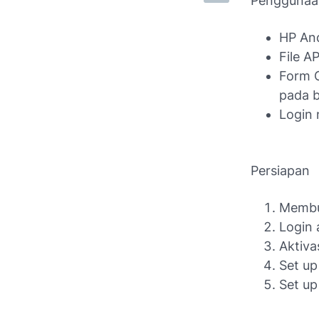
Penggunaan
HP An
File AP
Form C
pada b
Login 
Persiapan
Membuk
Login 
Aktiv
Set up
Set up