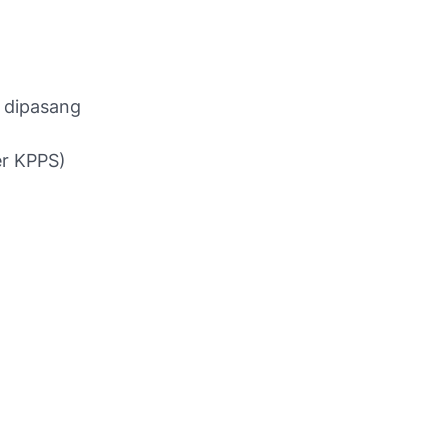
h dipasang
er KPPS)