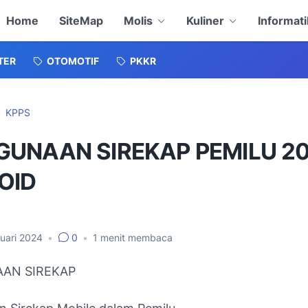
Home
SiteMap
Molis
Kuliner
Informati
TER
OTOMOTIF
PKKR
KPPS
GUNAAN SIREKAP PEMILU 2
OID
ruari 2024
•
0
•
1
menit membaca
AN SIREKAP