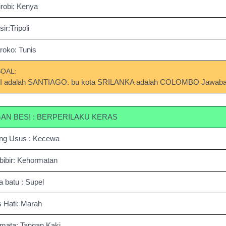
robi: Kenya
ir:Tripoli
roko: Tunis
SOAL:
ILI adalah SANTIAGO. bu kota SRILANKA adalah COLOMBO Jawab
AN BES! : BERPERILAKU KERAS
ng Usus : Kecewa
bibir: Kehormatan
a batu : Supel
 Hati: Marah
mata: Tangan Kaki