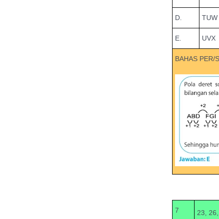
D.
TUW
E.
UVX
BAHAS PER/
7
23, 26, 