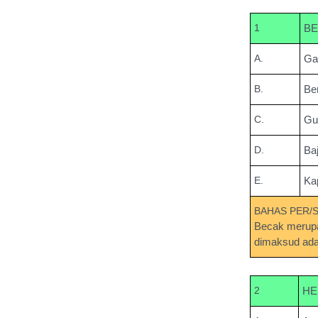
1
BE
A.
Ga
B.
Be
C.
Gu
D.
Baj
E.
Ka
BAHAS PER/
Becak merupa
dimaksud ada
2
HE