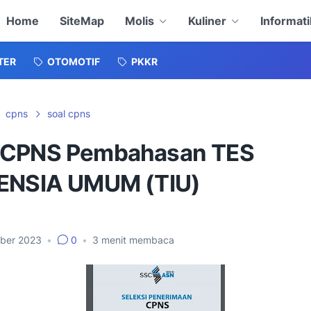
Home
SiteMap
Molis
Kuliner
Informati
TER
OTOMOTIF
PKKR
cpns
soal cpns
 CPNS Pembahasan TES
ENSIA UMUM (TIU)
ober 2023
•
0
•
3
menit membaca