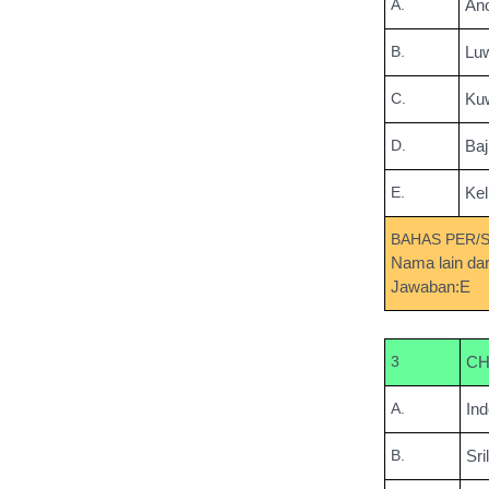
A.
An
B.
Lu
C.
Ku
D.
Baj
E.
Ke
BAHAS PER/
Nama lain d
Jawaban:E
3
CHI
A.
Ind
B.
Sr