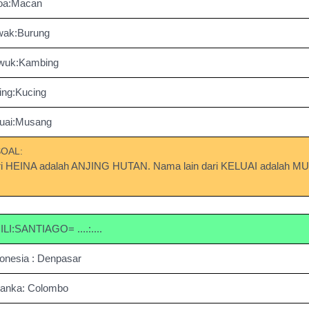
oa:Macan
wak:Burung
wuk:Kambing
ing:Kucing
luai:Musang
SOAL:
ari HEINA adalah ANJING HUTAN. Nama lain dari KELUAI adalah 
LI:SANTIAGO= ....:....
onesia : Denpasar
ilanka: Colombo