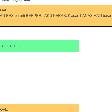
SOAL:
AN BES berarti BERPERILAKU KERAS. Kiasan PANAS HATI berar
 X, R, X. O, X,....
SOAL: