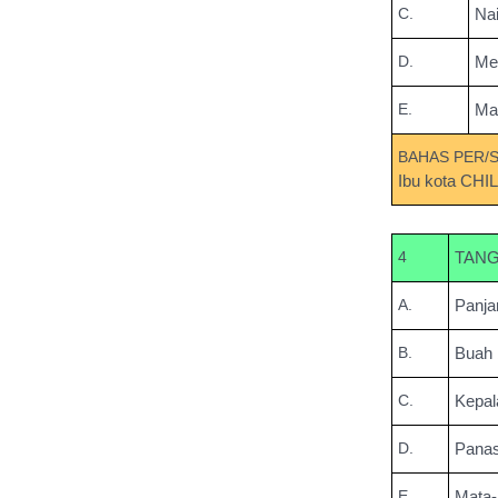
C.
Nai
D.
Mes
E.
Ma
BAHAS PER/
Ibu kota CH
4
TANG
A.
Panja
B.
Buah 
C.
Kepal
D.
Panas
E.
Mata-