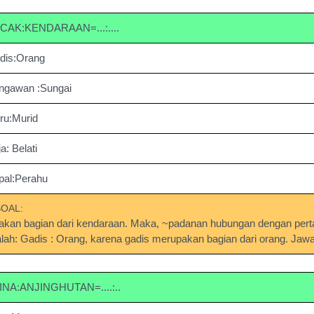
CAK:KENDARAAN=...:....
dis:Orang
ngawan :Sungai
ru:Murid
a: Belati
pal:Perahu
SOAL:
kan bagian dari kendaraan. Maka, ~padanan hubungan dengan per
lah: Gadis : Orang, karena gadis merupakan bagian dari orang. Jaw
INA:ANJINGHUTAN=....:..