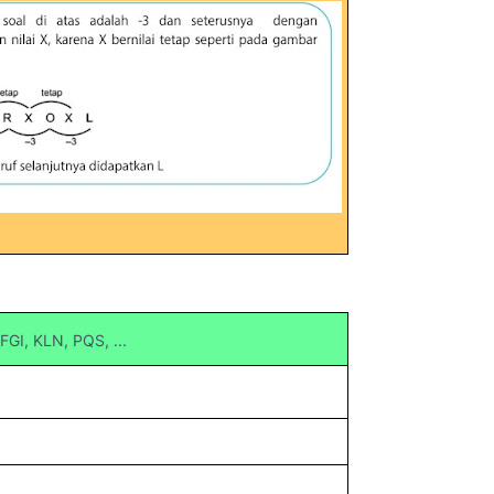
FGI, KLN, PQS, ...