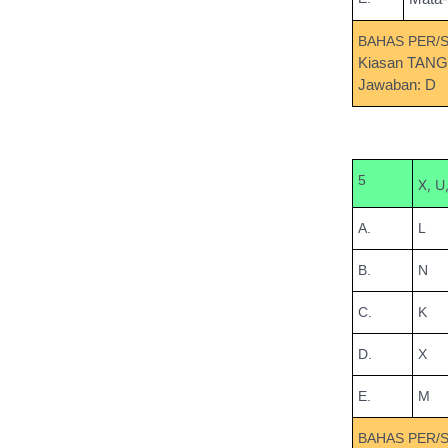
BAHAS PER/
Kiasan TANG
Jawaban: D
5
X, U,
A.
L
B.
N
C.
K
D.
X
E.
M
BAHAS PER/