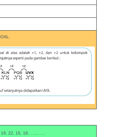
SOAL:
19, 22, 15, 18, ....., .....