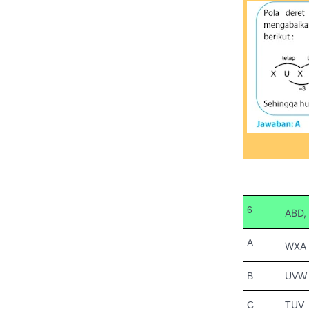
6
ABD, 
A.
WXA
B.
UVW
C.
TUV