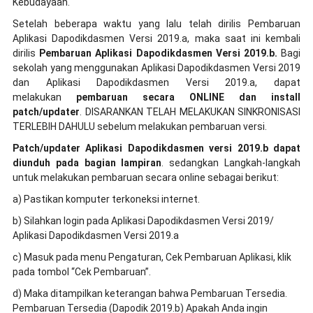
Kebudayaan.
Setelah beberapa waktu yang lalu telah dirilis Pembaruan
Aplikasi Dapodikdasmen Versi 2019.a, maka saat ini kembali
dirilis
Pembaruan Aplikasi Dapodikdasmen Versi 2019.b.
Bagi
sekolah yang menggunakan Aplikasi Dapodikdasmen Versi 2019
dan Aplikasi Dapodikdasmen Versi 2019.a, dapat
melakukan
pembaruan secara ONLINE dan install
patch/updater
. DISARANKAN TELAH MELAKUKAN SINKRONISASI
TERLEBIH DAHULU sebelum melakukan pembaruan versi.
Patch/updater Aplikasi Dapodikdasmen versi 2019.b dapat
diunduh pada bagian lampiran
. sedangkan Langkah-langkah
untuk melakukan pembaruan secara online sebagai berikut:
a) Pastikan komputer terkoneksi internet.
b) Silahkan login pada Aplikasi Dapodikdasmen Versi 2019/
Aplikasi Dapodikdasmen Versi 2019.a
c) Masuk pada menu Pengaturan, Cek Pembaruan Aplikasi, klik
pada tombol “Cek Pembaruan”.
d) Maka ditampilkan keterangan bahwa Pembaruan Tersedia.
Pembaruan Tersedia (Dapodik 2019.b) Apakah Anda ingin