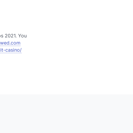
s 2021. You
owed.com
it-casino/