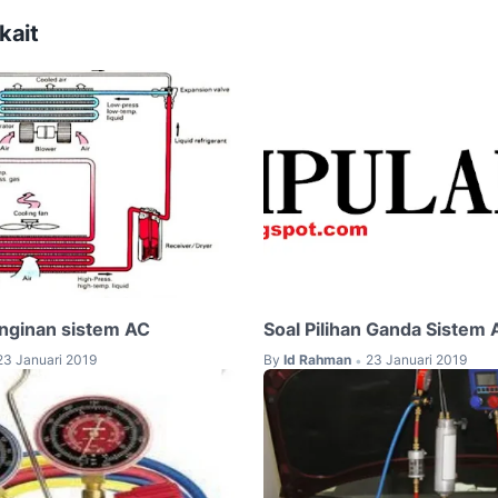
kait
inginan sistem AC
Soal Pilihan Ganda Sistem 
23 Januari 2019
By
Id Rahman
23 Januari 2019
•