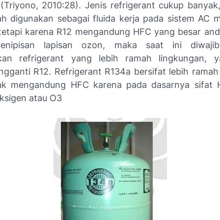
 (Triyono, 2010:28). Jenis refrigerant cukup banyak,
h digunakan sebagai fluida kerja pada sistem AC m
tetapi karena R12 mengandung HFC yang besar and
nipisan lapisan ozon, maka saat ini diwaji
an refrigerant yang lebih ramah lingkungan, y
ngganti R12. Refrigerant R134a bersifat lebih ramah
dak mengandung HFC karena pada dasarnya sifat 
ksigen atau O3