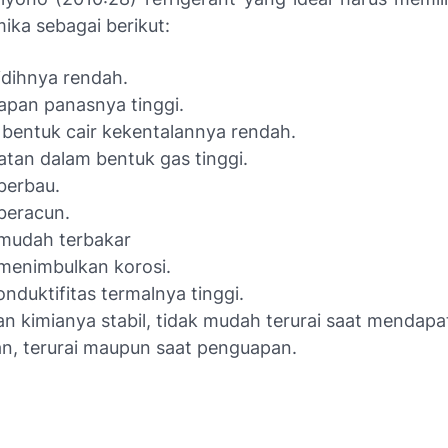
ika sebagai berikut:
didihnya rendah.
apan panasnya tinggi.
bentuk cair kekentalannya rendah.
tan dalam bentuk gas tinggi.
berbau.
 beracun.
 mudah terbakar
menimbulkan korosi.
konduktifitas termalnya tinggi.
n kimianya stabil, tidak mudah terurai saat mendap
n, terurai maupun saat penguapan.