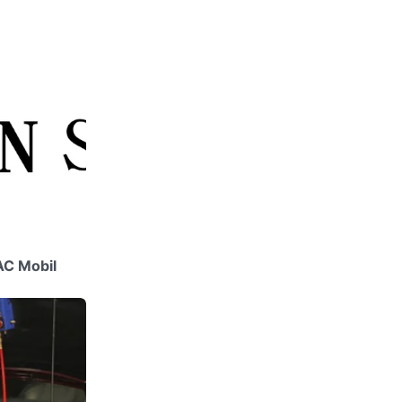
AC Mobil