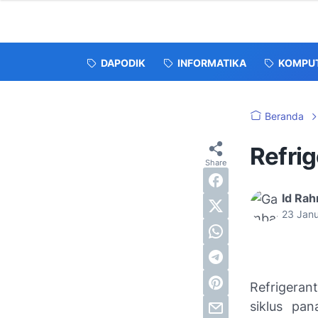
DAPODIK
INFORMATIKA
KOMPU
Beranda
Refrig
Id Ra
23 Jan
Refrigeran
siklus pa