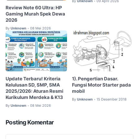
By
Unknown
09 April 2026
•
Review Note 60 Ultra: HP
Gaming Murah Spek Dewa
2026
By
Unknown
08 Mei 2026
•
Update Terbaru! Kriteria
1). Pengertian Dasar.
Kelulusan SD, SMP, SMA
Fungsi Motor Starter pada
2025/2026: Aturan Resmi
mobil
Kurikulum Merdeka & K13
By
Unknown
15 Desember 2018
•
By
Unknown
08 Mei 2026
•
Posting Komentar