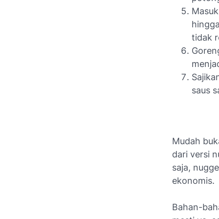
Masukk
hingga
tidak 
Goreng
menjad
Sajika
saus s
Mudah buka
dari versi
saja, nugge
ekonomis.
Bahan-baha