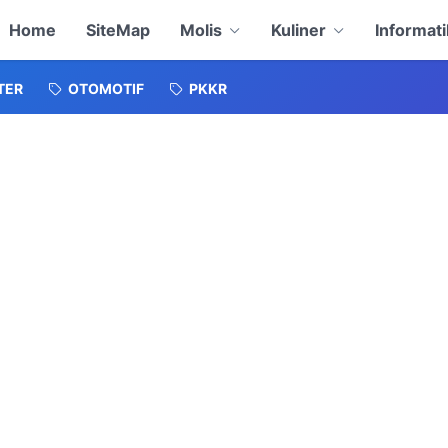
Home
SiteMap
Molis
Kuliner
Informati
TER
OTOMOTIF
PKKR