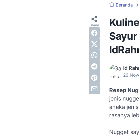
Beranda
Kulin
Sayur
IdRa
Id Ra
26 Nov
Resep Nug
jenis nugg
aneka jenis
rasanya lebi
Nugget say