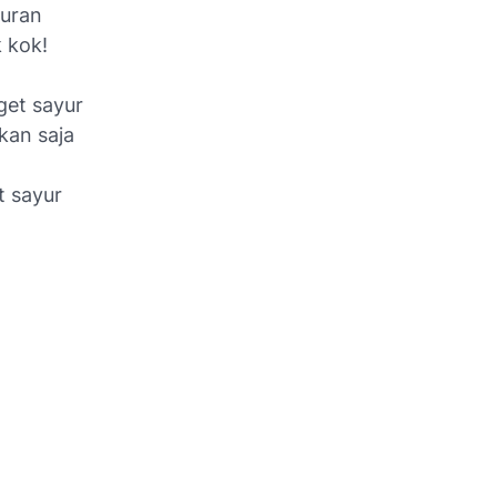
yuran
 kok!
get sayur
ikan saja
t sayur