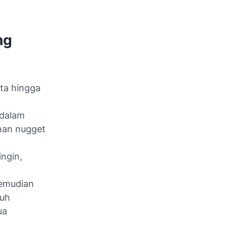
ng
ta hingga
edalam
nan nugget
ngin,
kemudian
ruh
ua