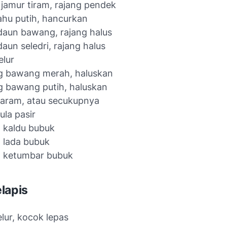
 jamur tiram, rajang pendek
ahu putih, hancurkan
daun bawang, rajang halus
daun seledri, rajang halus
elur
g bawang merah, haluskan
g bawang putih, haluskan
garam, atau secukupnya
ula pasir
t kaldu bubuk
t lada bubuk
t ketumbar bubuk
lapis
elur, kocok lepas