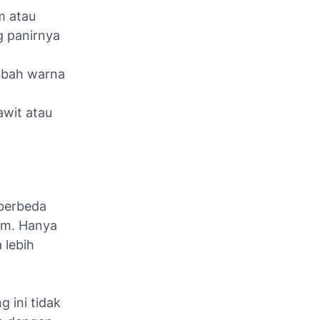
m atau
g panirnya
ubah warna
awit atau
berbeda
am. Hanya
 lebih
 ini tidak