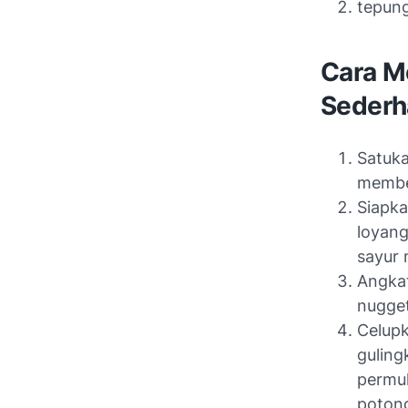
tepung
Cara M
Sederh
Satuka
membe
Siapka
loyang
sayur 
Angkat
nugget
Celupk
guling
permu
poton