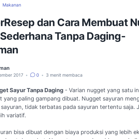
Makanan
erResep dan Cara Membuat N
 Sederhana Tanpa Daging-
hman
hman
ember 2017
•
0
•
3
menit membaca
get Sayur Tanpa Daging
- Varian nugget yang satu in
et yang paling gampang dibuat. Nugget sayuran me
 sayuran, tidak terbatas pada sayuran tertentu saja. J
h variatif.
uran bisa dibuat dengan biaya produksi yang lebih e