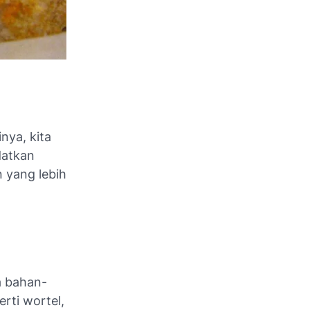
nya, kita
datkan
 yang lebih
a bahan-
rti wortel,