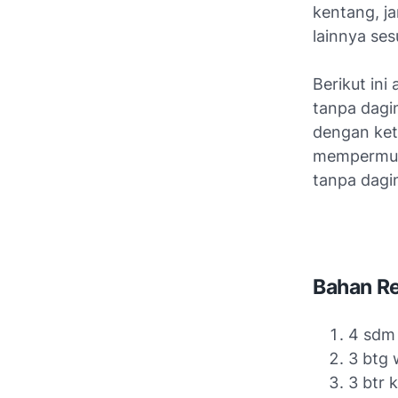
kentang, ja
lainnya se
Berikut in
tanpa dagin
dengan ket
mempermuda
tanpa dagi
Bahan R
4 sdm 
3 btg 
3 btr 