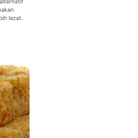
lternatif
makan
ih lezat.