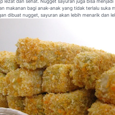
 lezat dan sehat. Nugget sayuran juga bisa menjadi a
an makanan bagi anak-anak yang tidak terlalu suka 
an dibuat nugget, sayuran akan lebih menarik dan leb