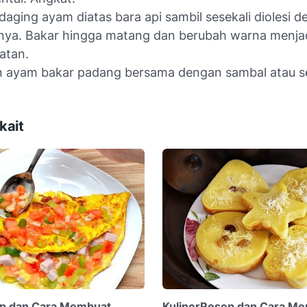
daging ayam diatas bara api sambil sesekali diolesi 
nya. Bakar hingga matang dan berubah warna menja
atan.
n ayam bakar padang bersama dengan sambal atau s
kait
ep dan Cara Membuat
KulinerResep dan Cara M