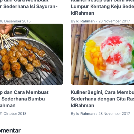
r Sederhana Isi Sayuran-
Lumpur Kentang Keju Sed
IdRahman
08 Desember 2015
By
Id Rahman
28 November 2017
•
ep dan Cara Membuat
KulinerBegini, Cara Membu
r Sederhana Bumbu
Sederhana dengan Cita Ras
Rahman
IdRahman
21 Oktober 2018
By
Id Rahman
28 November 2017
•
omentar