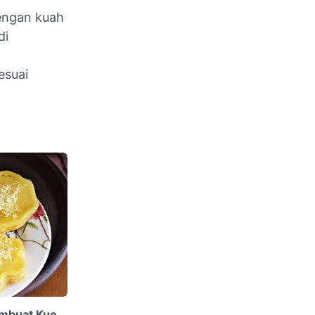
dengan kuah
di
esuai
embuat Kue