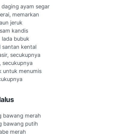
 daging ayam segar
serai, memarkan
daun jeruk
asam kandis
t lada bubuk
 santan kental
asir, secukupnya
, secukupnya
k untuk menumis
ecukupnya
alus
ng bawang merah
g bawang putih
cabe merah