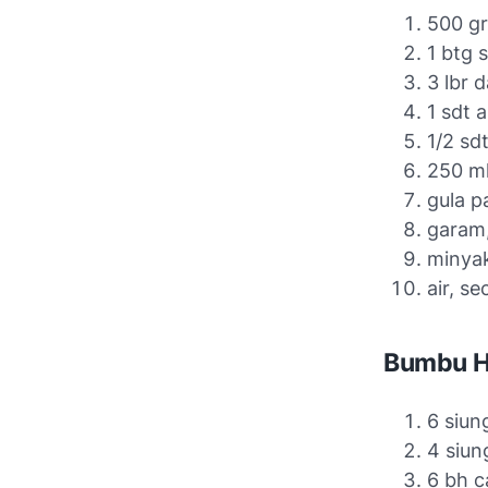
500 gr
1 btg 
3 lbr 
1 sdt 
1/2 sd
250 ml
gula p
garam
minya
air, s
Bumbu H
6 siu
4 siun
6 bh 