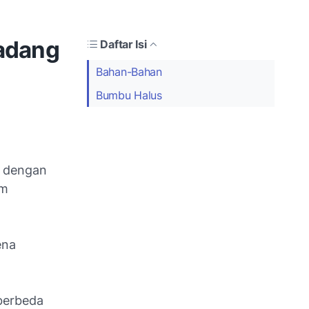
Padang
Daftar Isi
Bahan-Bahan
Bumbu Halus
r dengan
am
ena
berbeda