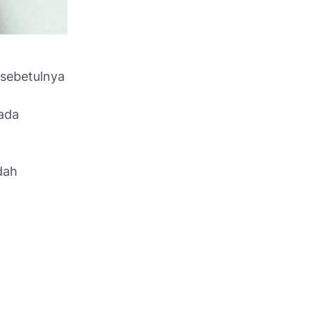
 sebetulnya
ada
dah