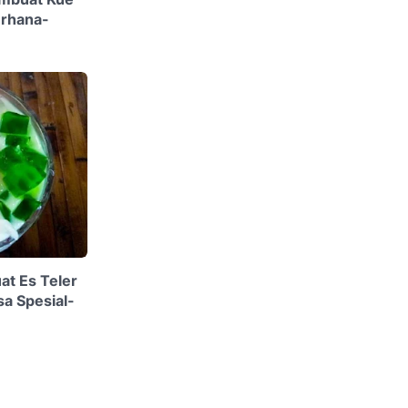
erhana-
at Es Teler
a Spesial-