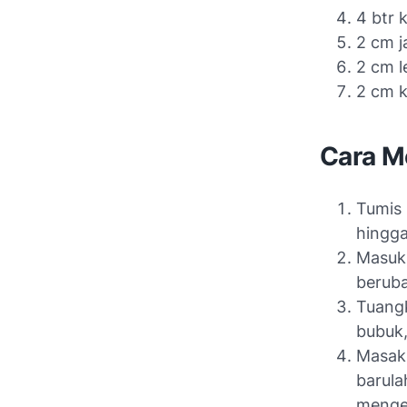
4 btr 
2 cm j
2 cm 
2 cm k
Cara M
Tumis 
hingg
Masukk
berub
Tuangk
bubuk,
Masak 
barula
mengen