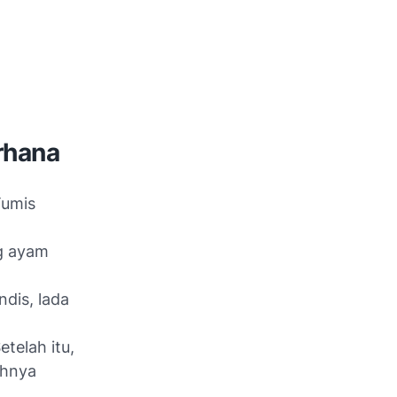
rhana
Tumis
g ayam
dis, lada
telah itu,
ahnya