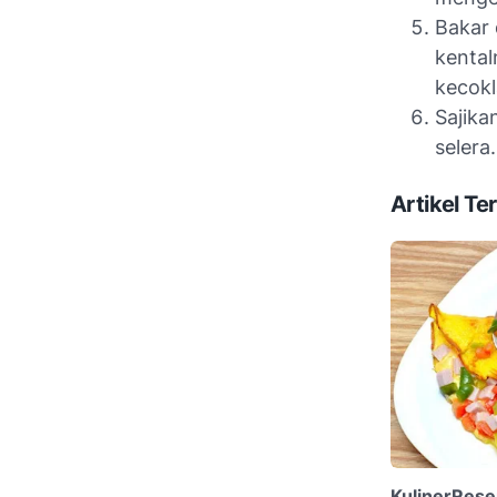
Bakar 
kental
kecokl
Sajika
selera.
Artikel Ter
KulinerRes