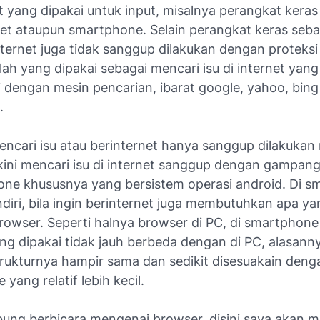
t yang dipakai untuk input, misalnya perangkat kera
blet ataupun smartphone. Selain perangkat keras seb
nternet juga tidak sanggup dilakukan dengan proteksi
lah yang dipakai sebagai mencari isu di internet yan
i dengan mesin pencarian, ibarat google, yahoo, bing
.
encari isu atau berinternet hanya sanggup dilakukan 
kini mencari isu di internet sanggup dengan gampang
one khususnya yang bersistem operasi android. Di 
diri, bila ingin berinternet juga membutuhkan apa ya
owser. Seperti halnya browser di PC, di smartphone
ng dipakai tidak jauh berbeda dengan di PC, alasann
ukturnya hampir sama dan sedikit disesuakain deng
yang relatif lebih kecil.
ung berbicara mengenai browser, disini saya akan 