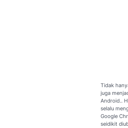
Tidak hany
juga menjad
Android.. H
selalu men
Google Chr
seidikit di