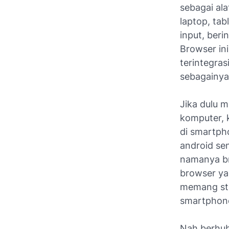
sebagai ala
laptop, ta
input, beri
Browser ini
terintegras
sebagainya
Jika dulu m
komputer, 
di smartph
android sen
namanya br
browser ya
memang str
smartphone 
Nah berhub