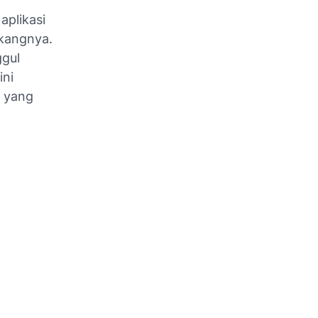
aplikasi
akangnya.
ggul
ini
a yang