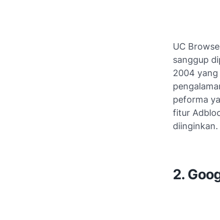
UC Browser 
sanggup dip
2004 yang 
pengalaman
peforma ya
fitur Adbl
diinginkan.
2. Goo