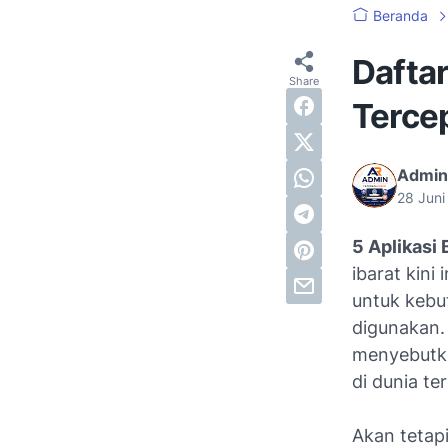
Beranda
Dafta
Terce
Admin
28 Jun
5 Aplikasi
ibarat kini
untuk kebu
digunakan.
menyebutka
di dunia te
Akan tetap