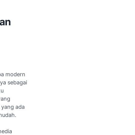
Dan
ba modern
nya sebagai
tu
yang
 yang ada
 mudah.
media