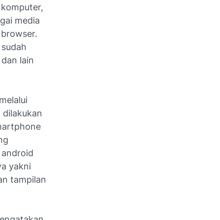
s komputer,
agai media
 browser.
g sudah
 dan lain
melalui
 dilakukan
smartphone
ng
 android
ya yakni
an tampilan
mengatakan