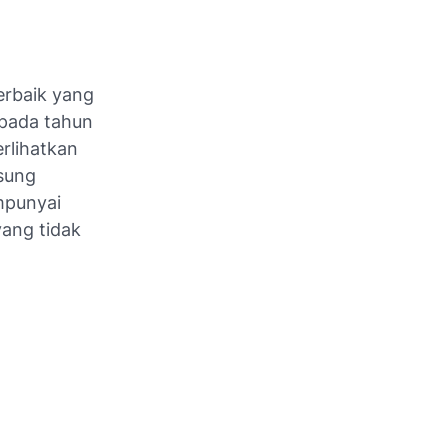
terbaik yang
 pada tahun
rlihatkan
sung
mpunyai
yang tidak