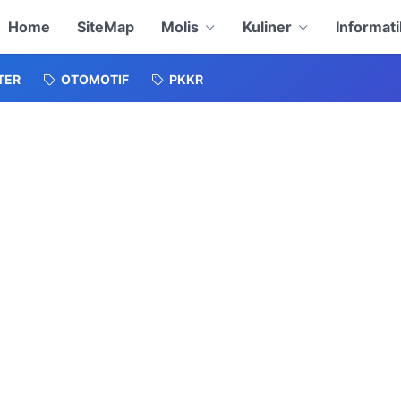
Home
SiteMap
Molis
Kuliner
Informati
TER
OTOMOTIF
PKKR