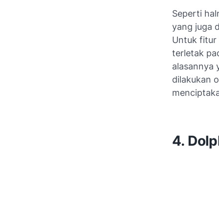
Seperti hal
yang juga 
Untuk fitur
terletak pa
alasannya 
dilakukan 
menciptaka
4. Dol