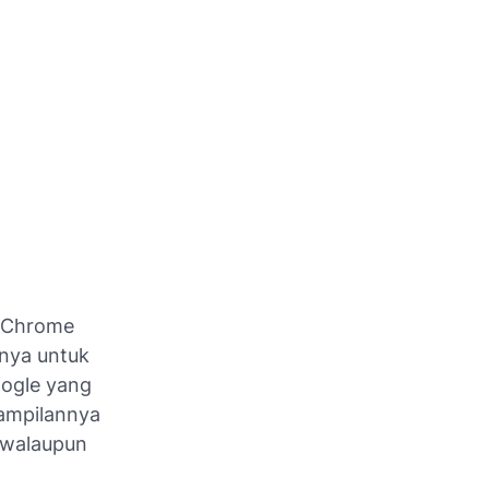
e Chrome
snya untuk
oogle yang
tampilannya
 walaupun