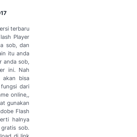
017
ersi terbaru
lash Player
ba sob, dan
ain itu anda
r anda sob,
er ini. Nah
k akan bisa
fungsi dari
me online,,
bat gunakan
Adobe Flash
erti halnya
gratis sob.
oad di link