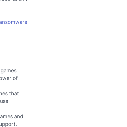
ansomware
D games.
power of
mes that
ouse
games and
upport.