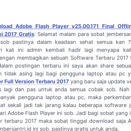
oad Adobe Flash Player v25.00.171 Final Offlin
i 2017 Gratis
: Selamat malam para sobat jembersant
 sob pastinya dalam keadaan sehat semua kan 
n kali ini admin kembali hadir lagi menyapa kal
engan membagikan sebuah Software Terbaru 2017 
alam postingan terbaru ini saya akan share sebu
 tidak asing lagi bagi pengguna laptop atau pc 
er Full Version Terbaru 2017
yang baru saja update ve
us lagi dan pas untuk anda semua cobak sob. Nah
banyak pengguna laptop atau pc, maka perkemba
at sekali jadi tak jarang kalau beberapa software 
ri Adobe Flash Player ini sob. Jadi bagi sobat yang
er terbaru 2017 maka sobat tinggal download saja 
embersantri.id ini sob, pastinya gratis untuk anda.