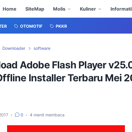
Home
SiteMap
Molis
Kuliner
Informati
TER
OTOMOTIF
PKKR
Downloader
software
oad Adobe Flash Player v25.
Offline Installer Terbaru Mei 
 2017
•
0
•
4
menit membaca