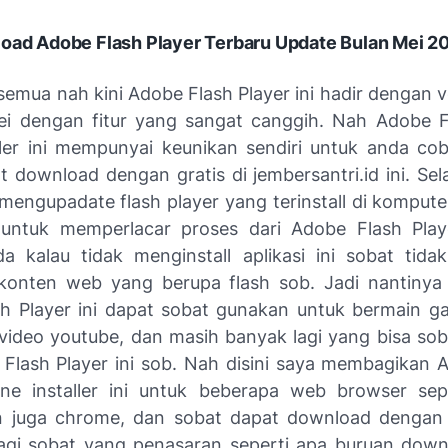
oad Adobe Flash Player Terbaru Update Bulan Mei 2
emua nah kini Adobe Flash Player ini hadir dengan v
ei dengan fitur yang sangat canggih. Nah Adobe F
aller ini mempunyai keunikan sendiri untuk anda co
 download dengan gratis di jembersantri.id ini. Sel
 mengupadate flash player yang terinstall di kompute
untuk memperlacar proses dari Adobe Flash Play
a kalau tidak menginstall aplikasi ini sobat tida
onten web yang berupa flash sob. Jadi nantinya 
h Player ini dapat sobat gunakan untuk bermain ga
ideo youtube, dan masih banyak lagi yang bisa so
 Flash Player ini sob. Nah disini saya membagikan 
line installer ini untuk beberapa web browser sep
n juga chrome, dan sobat dapat download dengan 
gi sobat yang penasaran seperti apa buruan downl