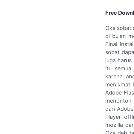
Free Downl
Oke sobat s
di bulan m
Final Inst
sobat dapat
juga harus
itu semua 
karena and
menikmat k
Adobe Flas
menonton v
dari Adobe
Player off
mozilla da
Oke dah ba