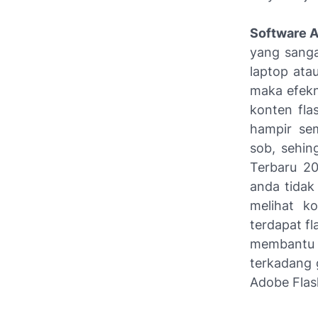
Software A
yang sanga
laptop ata
maka efekn
konten fla
hampir se
sob, sehin
Terbaru 20
anda tidak
melihat k
terdapat fl
membantu 
terkadang 
Adobe Flash