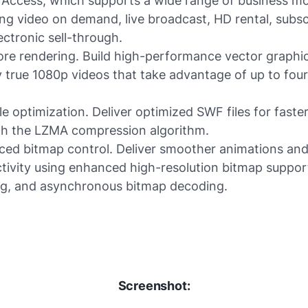
Access, which supports a wide range of business mo
ing video on demand, live broadcast, HD rental, subsc
ectronic sell-through.
ore rendering. Build high-performance vector graphi
y true 1080p videos that take advantage of up to fou
le optimization. Deliver optimized SWF files for fast
h the LZMA compression algorithm.
ed bitmap control. Deliver smoother animations an
ctivity using enhanced high-resolution bitmap suppor
g, and asynchronous bitmap decoding.
Screenshot: