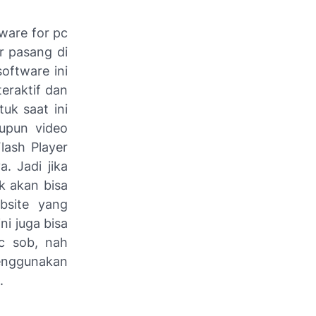
tware for pc
r pasang di
oftware ini
eraktif dan
uk saat ini
upun video
lash Player
. Jadi jika
k akan bisa
bsite yang
ni juga bisa
c sob, nah
menggunakan
.