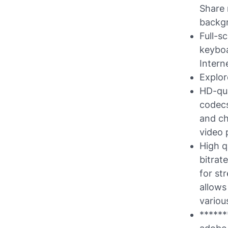
Share 
backgr
Full-s
keyboa
Intern
Explor
HD-qua
codecs
and ch
video 
High q
bitrat
for st
allows
variou
******