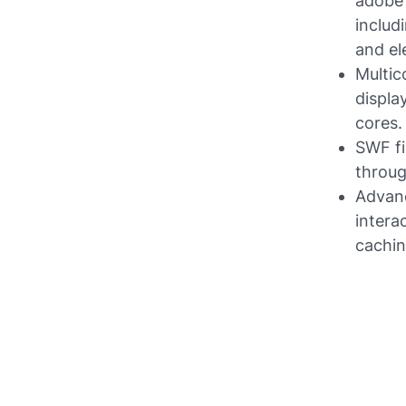
adobe 
includ
and el
Multic
displa
cores.
SWF fi
throug
Advanc
intera
cachin