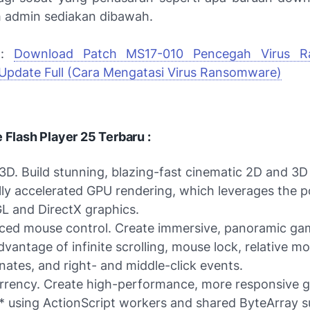
 admin sediakan dibawah.
a:
Download Patch MS17-010 Pencegah Virus R
pdate Full (Cara Mengatasi Virus Ransomware)
 Flash Player 25 Terbaru :
3D. Build stunning, blazing-fast cinematic 2D and 3
lly accelerated GPU rendering, which leverages the 
 and DirectX graphics.
ed mouse control. Create immersive, panoramic ga
dvantage of infinite scrolling, mouse lock, relative m
nates, and right- and middle-click events.
rency. Create high-performance, more responsive 
* using ActionScript workers and shared ByteArray s