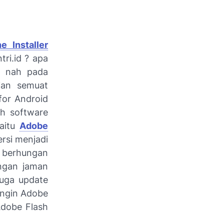
e Installer
ri.id ? apa
? nah pada
ian semuat
for Android
ah software
yaitu
Adobe
rsi menjadi
 berhungan
ngan jaman
juga update
 ingin Adobe
Adobe Flash