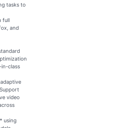
g tasks to
 full
fox, and
-standard
ptimization
-in-class
 adaptive
 Support
ve video
 across
* using