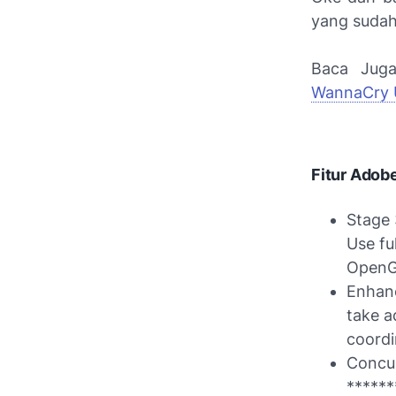
yang sudah
Baca Jug
WannaCry U
Fitur Adobe
Stage 
Use fu
OpenGL
Enhanc
take a
coordi
Concur
******