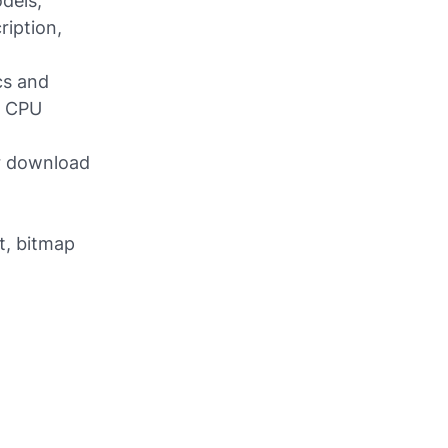
dels,
ription,
cs and
r CPU
er download
d
t, bitmap