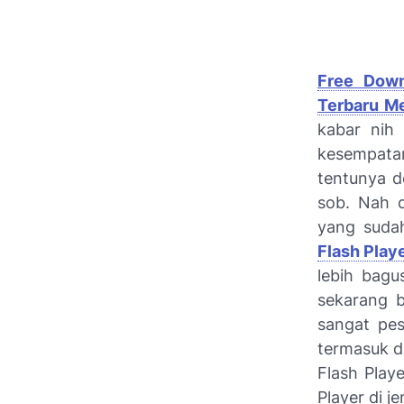
Free Downl
Terbaru Me
kabar nih
kesempata
tentunya d
sob. Nah d
yang sudah
Flash Play
lebih bag
sekarang 
sangat pes
termasuk da
Flash Play
Player di j