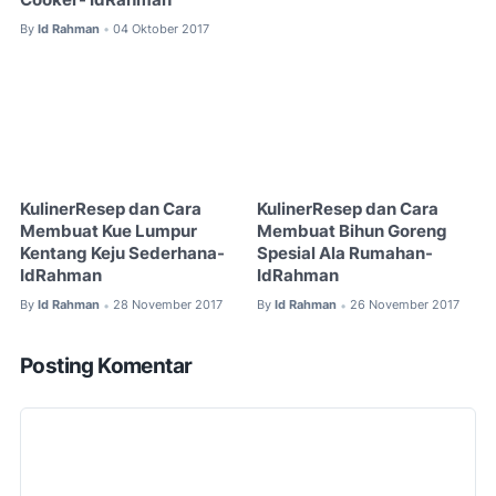
By
Id Rahman
04 Oktober 2017
•
KulinerResep dan Cara
KulinerResep dan Cara
Membuat Kue Lumpur
Membuat Bihun Goreng
Kentang Keju Sederhana-
Spesial Ala Rumahan-
IdRahman
IdRahman
By
Id Rahman
28 November 2017
By
Id Rahman
26 November 2017
•
•
Posting Komentar