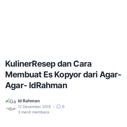
KulinerResep dan Cara
Membuat Es Kopyor dari Agar-
Agar- IdRahman
Id Rahman
12 Desember 2015
•
0
3
menit membaca