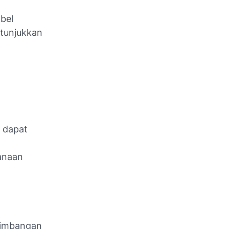
abel
itunjukkan
l dapat
anaan
timbangan