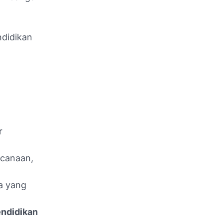
ndidikan
r
ncanaan,
a yang
endidikan