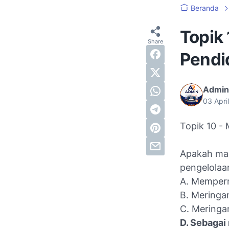
Beranda
Topik 
Pendi
Admin
03 Apri
Topik 10 -
Apakah man
pengelolaa
A. Memperm
B. Meringa
C. Meringan
D. Sebagai