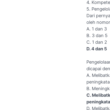
4. Kompete
5. Pengelol
Dari perny
oleh nomor.
A. 1 dan 3
B. 3 dan 5
C. 1 dan 2
D. 4 dan 5
Pengelolaan
dicapai den
A. Melibat
peningkat
B. Meningk
C. Melibat
peningkat
D. Melibat