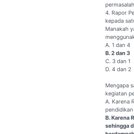
permasalah
4. Rapor P
kepada sat
Manakah ya
menggunak
A. 1 dan 4
B. 2 dan 3
C. 3 dan 1
D. 4 dan 2
Mengapa sa
kegiatan p
A. Karena 
pendidikan
B. Karena 
sehingga d
berdampak