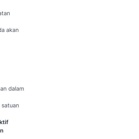
atan
da akan
kan dalam
 satuan
tif
an