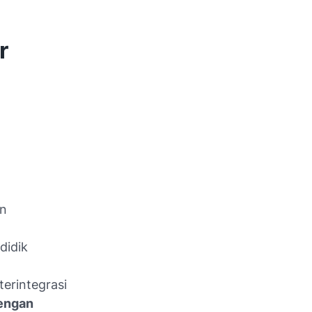
r
an
didik
terintegrasi
dengan