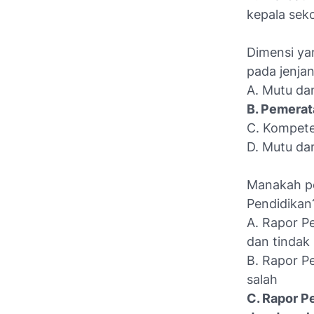
kepala sek
Dimensi ya
pada jenja
A. Mutu dan
B. Pemerat
C. Kompete
D. Mutu da
Manakah pe
Pendidikan
A. Rapor P
dan tindak
B. Rapor P
salah
C. Rapor P