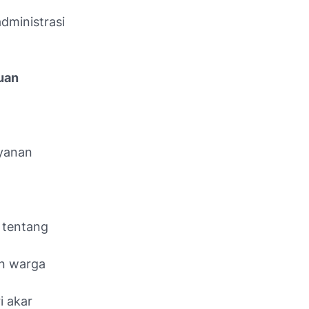
dministrasi
tuan
ayanan
 tentang
an warga
i akar