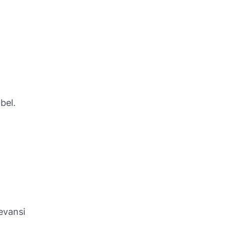
bel.
evansi