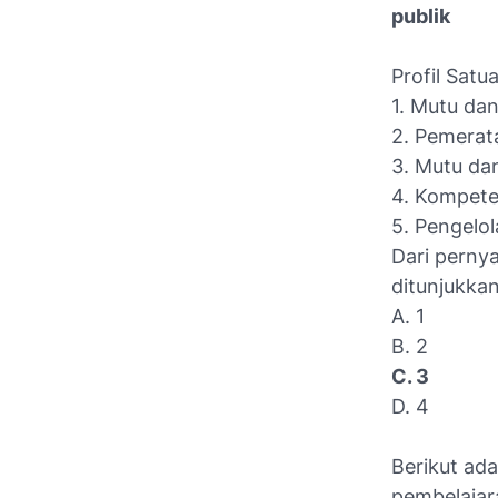
publik
Profil Satua
1. Mutu dan
2. Pemerat
3. Mutu da
4. Kompete
5. Pengelol
Dari perny
ditunjukkan
A. 1
B. 2
C. 3
D. 4
Berikut ad
pembelajar