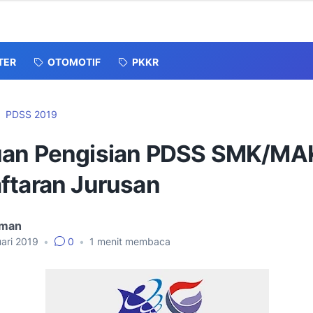
TER
OTOMOTIF
PKKR
PDSS 2019
an Pengisian PDSS SMK/MA
ftaran Jurusan
hman
uari 2019
•
0
•
1
menit membaca