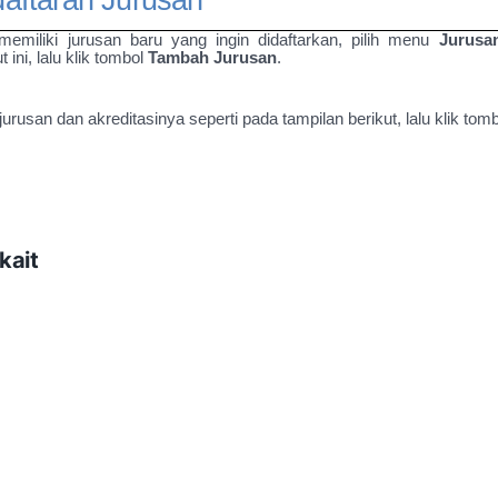
memiliki jurusan baru yang ingin didaftarkan, pilih menu
Jurus
t ini, lalu klik tombol
Tambah Jurusan
.
jurusan dan akreditasinya seperti pada tampilan berikut, lalu klik tom
kait