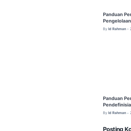
Panduan Pe
Pengelolaan
By
Id Rahman
•
Panduan Pe
Pendefinisi
By
Id Rahman
•
Posting K