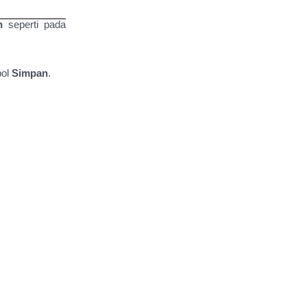
an
seperti pada
bol
Simpan
.