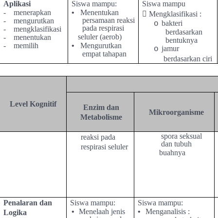
Aplikasi
Siswa mampu:
Siswa mampu
-
menerapkan
•
Menentukan

Mengklasifikasi :
persamaan reaksi
-
mengurutkan
bakteri
o
pada respirasi
-
mengklasifikasi
berdasarkan
seluler (aerob)
-
menentukan
bentuknya
-
memilih
•
Mengurutkan
jamur
o
empat tahapan
berdasarkan ciri
Level Kognitif
Enzim dan
Mikroorganisme
Metabolisme
spora seksual
reaksi pada
dan tubuh
respirasi seluler
buahnya
Penalaran dan
Siswa mampu:
Siswa mampu:
•
Menelaah jenis
•
Menganalisis :
Logika