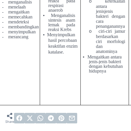
reaksi pada
keterkaitan
o
-
menganalisis
respirasi
antara
-
menelaah
anaerob
jenisjenis
-
mengaitkan
•
Menganalisis
bakteri dengan
-
memecahkan
sintesis asam
cara
-
mendeteksi
lemak pada
penanganannya
-
membandingkan
reaksi Krebs
ciri-ciri jamur
o
-
menyimpulkan
•
Menyimpulkan
berdasarkan
-
merancang
hasil percobaan
ciri morfologi
keaktifan enzim
dan
anatominya
katalase.
•
Mengaitkan antara
jenis-jenis bakteri
dengan kebutuhan
hidupnya