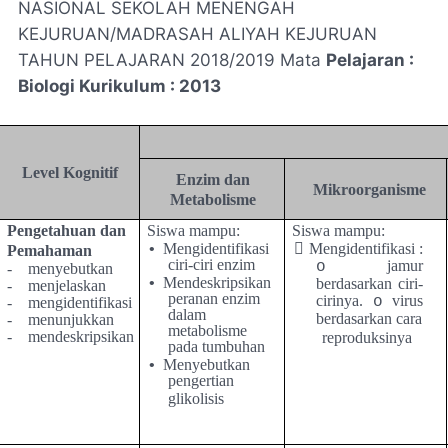
NASIONAL SEKOLAH MENENGAH
KEJURUAN/MADRASAH ALIYAH KEJURUAN
TAHUN PELAJARAN 2018/2019 Mata
Pelajaran :
Biologi Kurikulum : 2013
Level Kognitif
Enzim dan
Mikroorganisme
Metabolisme
Pengetahuan dan
Siswa mampu:
Siswa mampu:
•
Mengidentifikasi

Mengidentifikasi :
Pemahaman
ciri-ciri enzim
jamur
o
-
menyebutkan
•
Mendeskripsikan
berdasarkan ciri-
-
menjelaskan
peranan enzim
cirinya.
virus
o
-
mengidentifikasi
dalam
berdasarkan cara
-
menunjukkan
metabolisme
-
mendeskripsikan
reproduksinya
pada tumbuhan
•
Menyebutkan
pengertian
glikolisis